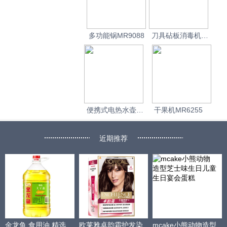
多功能锅MR9088
刀具砧板消毒机
MR1000
便携式电热水壶
干果机MR6255
MR6080
近期推荐
金龙鱼 食用油 精选
欧莱雅卓韵霜护发染
mcake小熊动物造型