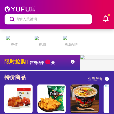
充值
电影
视频VIP
限时抢购
|
距离结束
天
特价商品
查看所有