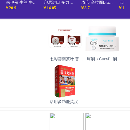
来伊份 牛筋 牛板筋牛肉类零食卤味即食小吃真空小包装休闲食品130g/袋新老包装随机发货
印尼进口 多力多滋（Doritos）香甜原味薄脆玉米片160g 膨化薯片 虾片 大包装休闲 零食
农心 辛拉面Black 豚骨汤风味方便面（可微波炉加热食用） 碗面泡面速食零食 101g
￥20.9
￥14.05
￥8.7
￥12.9
七彩雲南茶叶 普洱
珂润（Curel）润浸
茶 熟茶 瑞贡春 茶
保湿滋润乳霜40g
叶礼盒 357g 送礼
保湿补水面霜神经
酰胺护理 生日礼物
送女友
活用多功能英汉大
词典（附缩略语小
词典）