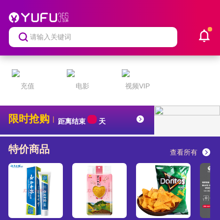
充值
电影
视频VIP
限时抢购
|
距离结束
天
特价商品
查看所有