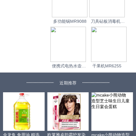
多功能锅MR9088
刀具砧板消毒机
MR1000
便携式电热水壶
干果机MR6255
MR6080
近期推荐
金龙鱼 食用油 精选
欧莱雅卓韵霜护发染
mcake小熊动物造型