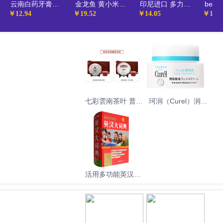
云南白药牙膏强健口腔缓解口腔问题清新口气经典薄荷香型65g
金龙鱼 黄小米爱心桃花小米 蔚县贡米 900g（ 月子米 真空装 粥米伴侣）
印尼进口 多力多滋（Doritos）香甜原味薄脆玉米片160g 膨化薯片 虾片 大包装休闲 零食
￥12.94
￥19.52
￥14.05
￥190
七彩雲南茶叶 普洱
珂润（Curel）润浸
茶 熟茶 瑞贡春 茶
保湿滋润乳霜40g
叶礼盒 357g 送礼
保湿补水面霜神经
酰胺护理 生日礼物
送女友
活用多功能英汉大
词典（附缩略语小
词典）