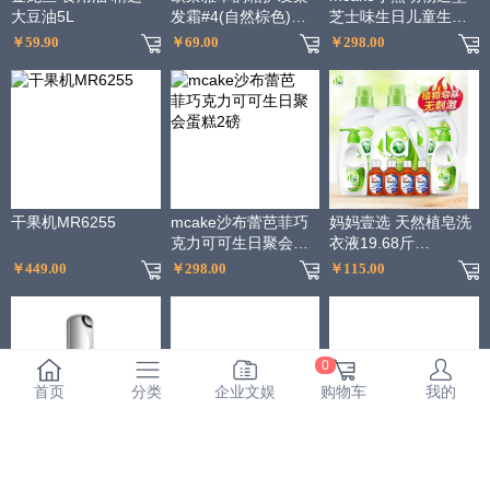
大豆油5L
发霜#4(自然棕色)不
芝士味生日儿童生日
伤发染发膏染发剂遮
宴会蛋糕
￥59.90
￥69.00
￥298.00
白 男女通用
干果机MR6255
mcake沙布蕾芭菲巧
妈妈壹选 天然植皂洗
克力可可生日聚会蛋
衣液19.68斤
糕2磅
（3kgx3+300g内衣
￥449.00
￥298.00
￥115.00
净x2+60ml消毒液
x4）
0
首页
分类
企业文娱
购物车
我的
资生堂百优丰盈提拉
阿道夫净澈清爽洗发
百果园公司 A级-佳沛
紧致眼霜15ml（眼霜
水420ml*2+护发素
阳光金奇异果（大）