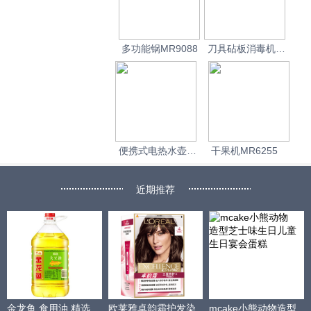
多功能锅MR9088
刀具砧板消毒机
MR1000
便携式电热水壶
干果机MR6255
MR6080
近期推荐
金龙鱼 食用油 精选
欧莱雅卓韵霜护发染
mcake小熊动物造型