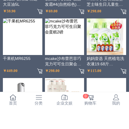
大豆油5L
发霜#4(自然棕色)不
芝士味生日儿童生日
伤发染发膏染发剂遮
宴会蛋糕
￥59.90
￥69.00
￥298.00
白 男女通用
干果机MR6255
mcake沙布蕾芭菲巧
妈妈壹选 天然植皂洗
克力可可生日聚会蛋
衣液19.68斤
糕2磅
（3kgx3+300g内衣
￥449.00
￥298.00
￥115.00
净x2+60ml消毒液
x4）
0
首页
分类
企业文娱
购物车
我的
资生堂百优丰盈提拉
阿道夫净澈清爽洗发
百果园公司 A级-佳沛
紧致眼霜15ml（眼霜
水420ml*2+护发素
阳光金奇异果（大）