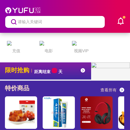
充值
电影
视频VIP
限时抢购
|
距离结束
天
特价商品
查看所有