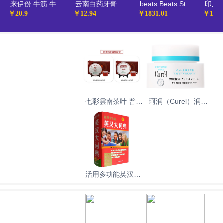
来伊份 牛筋 牛板筋牛肉类零食卤味即食小吃真空小包装休闲食品130g/袋新老包装随机发货
云南白药牙膏强健口腔缓解口腔问题清新口气经典薄荷香型65g
beats Beats Studio3 Wireless 录音师无线3 头戴式 蓝牙无线降噪耳机 游戏耳机 - 桀骜黑红
￥20.9
￥12.94
￥1831.01
￥14.0
七彩雲南茶叶 普洱
珂润（Curel）润浸
茶 熟茶 瑞贡春 茶
保湿滋润乳霜40g
叶礼盒 357g 送礼
保湿补水面霜神经
酰胺护理 生日礼物
送女友
活用多功能英汉大
词典（附缩略语小
词典）