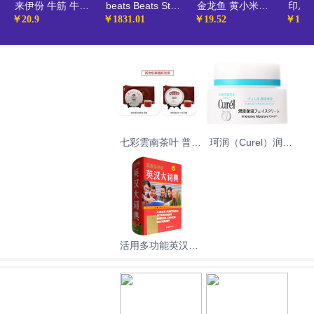
来伊份 牛筋 牛板筋牛肉类零食卤味即食小吃真空小包装休闲食品130g/袋新老包装随机发货
beats Beats Studio3 Wireless 录音师无线3 头戴式 蓝牙无线降噪耳机 游戏耳机 - 桀骜黑红
金龙鱼 黄小米爱心桃花小米 蔚县贡米 900g（ 月子米 真空装 粥米伴侣）
￥20.9
￥1831.01
￥19.52
￥14.0
七彩雲南茶叶 普洱
珂润（Curel）润浸
茶 熟茶 瑞贡春 茶
保湿滋润乳霜40g
叶礼盒 357g 送礼
保湿补水面霜神经
酰胺护理 生日礼物
送女友
活用多功能英汉大
词典（附缩略语小
词典）