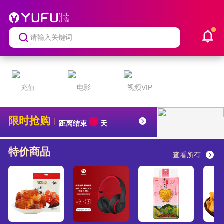
充值
电影
视频VIP
限时抢购
|
距离结束
天
特价商品
查看所有