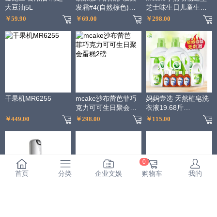
大豆油5L
发霜#4(自然棕色)不
芝士味生日儿童生日
伤发染发膏染发剂遮
宴会蛋糕
￥59.90
￥69.00
￥298.00
白 男女通用
干果机MR6255
mcake沙布蕾芭菲巧
妈妈壹选 天然植皂洗
克力可可生日聚会蛋
衣液19.68斤
糕2磅
（3kgx3+300g内衣
￥449.00
￥298.00
￥115.00
净x2+60ml消毒液
x4）
0
首页
分类
企业文娱
购物车
我的
资生堂百优丰盈提拉
阿道夫净澈清爽洗发
百果园公司 A级-佳沛
紧致眼霜15ml（眼霜
水420ml*2+护发素
阳光金奇异果（大）