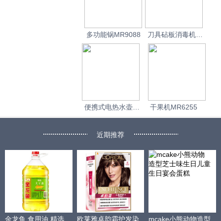
多功能锅MR9088
刀具砧板消毒机
MR1000
便携式电热水壶
干果机MR6255
MR6080
近期推荐
金龙鱼 食用油 精选
欧莱雅卓韵霜护发染
mcake小熊动物造型