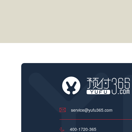
service@yufu365.com
400-1720-365