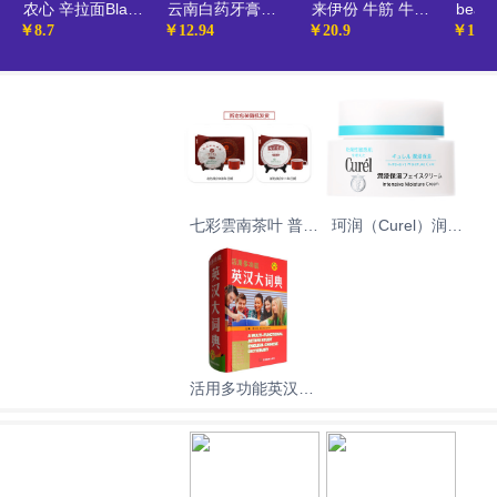
农心 辛拉面Black 豚骨汤风味方便面（可微波炉加热食用） 碗面泡面速食零食 101g
云南白药牙膏强健口腔缓解口腔问题清新口气经典薄荷香型65g
来伊份 牛筋 牛板筋牛肉类零食卤味即食小吃真空小包装休闲食品130g/袋新老包装随机发货
￥8.7
￥12.94
￥20.9
￥1831
七彩雲南茶叶 普洱
珂润（Curel）润浸
茶 熟茶 瑞贡春 茶
保湿滋润乳霜40g
叶礼盒 357g 送礼
保湿补水面霜神经
酰胺护理 生日礼物
送女友
活用多功能英汉大
词典（附缩略语小
词典）