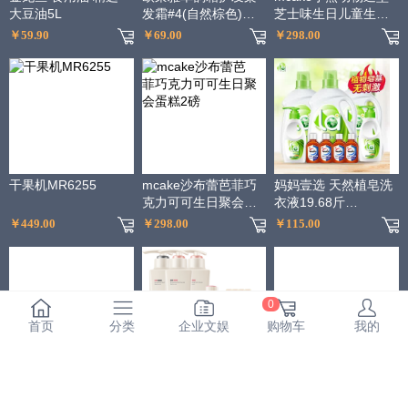
大豆油5L
发霜#4(自然棕色)不
芝士味生日儿童生日
伤发染发膏染发剂遮
宴会蛋糕
￥59.90
￥69.00
￥298.00
白 男女通用
干果机MR6255
mcake沙布蕾芭菲巧
妈妈壹选 天然植皂洗
克力可可生日聚会蛋
衣液19.68斤
糕2磅
（3kgx3+300g内衣
￥449.00
￥298.00
￥115.00
净x2+60ml消毒液
x4）
0
首页
分类
企业文娱
购物车
我的
资生堂百优丰盈提拉
阿道夫净澈清爽洗发
百果园公司 A级-佳沛
紧致眼霜15ml（眼霜
水420ml*2+护发素
阳光金奇异果（大）