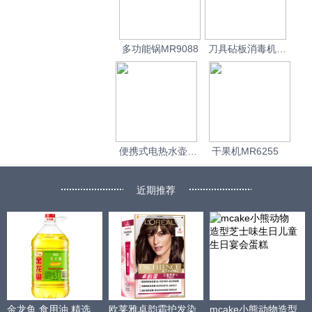
多功能锅MR9088
刀具砧板消毒机
MR1000
便携式电热水壶
干果机MR6255
MR6080
近期推荐
金龙鱼 食用油 精选
欧莱雅卓韵霜护发染
mcake小熊动物造型