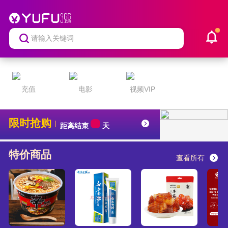
充值
电影
视频VIP
限时抢购
|
距离结束
天
特价商品
查看所有