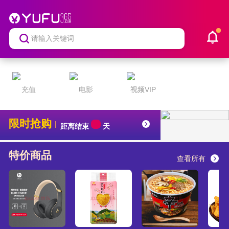
充值
电影
视频VIP
限时抢购
|
距离结束
天
特价商品
查看所有