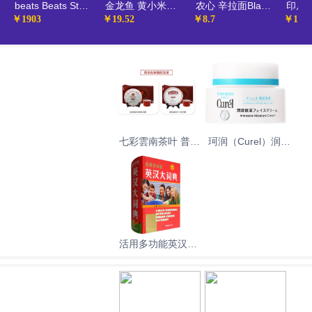
beats Beats Studio3 Wireless 录音师无线3 头戴式 蓝牙无线降噪耳机 游戏耳机 - 魅影灰
金龙鱼 黄小米爱心桃花小米 蔚县贡米 900g（ 月子米 真空装 粥米伴侣）
农心 辛拉面Black 豚骨汤风味方便面（可微波炉加热食用） 碗面泡面速食零食 101g
￥1903
￥19.52
￥8.7
￥14.0
七彩雲南茶叶 普洱
珂润（Curel）润浸
茶 熟茶 瑞贡春 茶
保湿滋润乳霜40g
叶礼盒 357g 送礼
保湿补水面霜神经
酰胺护理 生日礼物
送女友
活用多功能英汉大
词典（附缩略语小
词典）