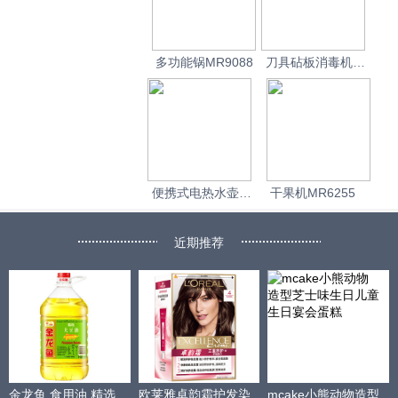
多功能锅MR9088
刀具砧板消毒机
MR1000
便携式电热水壶
干果机MR6255
MR6080
近期推荐
金龙鱼 食用油 精选
欧莱雅卓韵霜护发染
mcake小熊动物造型