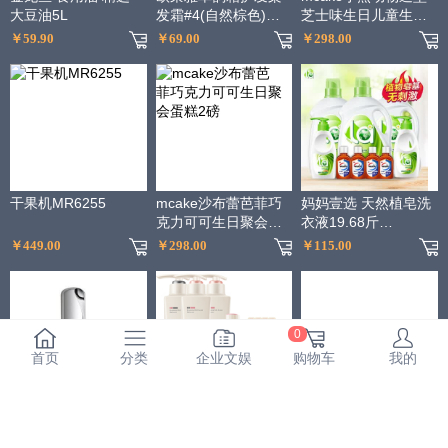
大豆油5L
发霜#4(自然棕色)不
芝士味生日儿童生日
伤发染发膏染发剂遮
宴会蛋糕
￥59.90
￥69.00
￥298.00
白 男女通用
干果机MR6255
mcake沙布蕾芭菲巧
妈妈壹选 天然植皂洗
克力可可生日聚会蛋
衣液19.68斤
糕2磅
（3kgx3+300g内衣
￥449.00
￥298.00
￥115.00
净x2+60ml消毒液
x4）
0
首页
分类
企业文娱
购物车
我的
资生堂百优丰盈提拉
阿道夫净澈清爽洗发
百果园公司 A级-佳沛
紧致眼霜15ml（眼霜
水420ml*2+护发素
阳光金奇异果（大）