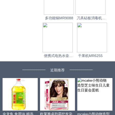
多功能锅MR9088
刀具砧板消毒机
MR1000
便携式电热水壶
干果机MR6255
MR6080
近期推荐
金龙鱼 食用油 精选
欧莱雅卓韵霜护发染
mcake小熊动物造型