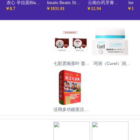
农心 辛拉面Black 豚骨汤风味方便面（可微波炉加热食用） 碗面泡面速食零食 101g
beats Beats Studio3 Wireless 录音师无线3 头戴式 蓝牙无线降噪耳机 游戏耳机 - 桀骜黑红
云南白药牙膏强健口腔缓解口腔问题清新口气经典薄荷香型65g
￥8.7
￥1831.01
￥12.94
￥190
七彩雲南茶叶 普洱
珂润（Curel）润浸
茶 熟茶 瑞贡春 茶
保湿滋润乳霜40g
叶礼盒 357g 送礼
保湿补水面霜神经
酰胺护理 生日礼物
送女友
活用多功能英汉大
词典（附缩略语小
词典）