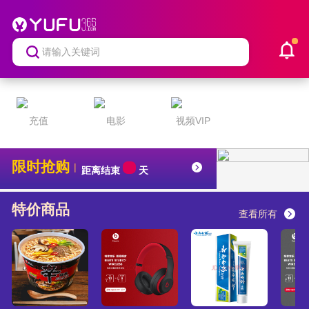
充值
电影
视频VIP
限时抢购
|
距离结束
天
特价商品
查看所有